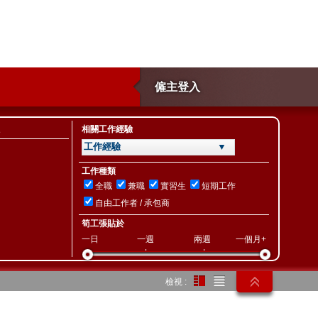
僱主登入
相關工作經驗
工作經驗 ▼
工作種類
全職
兼職
實習生
短期工作
自由工作者 / 承包商
筍工張貼於
一日
一週
兩週
一個月+
檢視 :