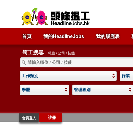
首頁
我的HeadlineJobs
我的履歷表
筍工搜尋
職位 / 公司 / 技能
工作類別
行業
學歷
管理級別
註冊
會員登入