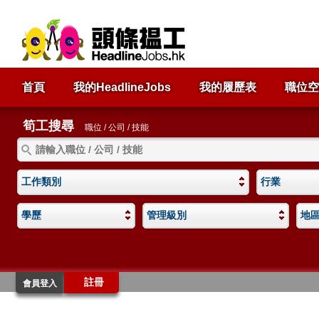
首頁
我的HeadlineJobs
我的履歷表
職位空
筍工搜尋
職位 / 公司 / 技能
工作類別
行業
學歷
管理級別
地
註冊
會員登入