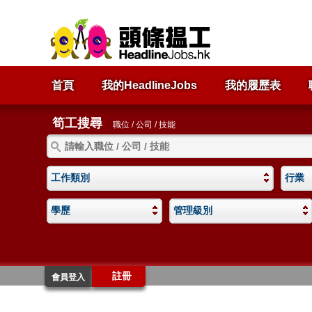
首頁
我的HeadlineJobs
我的履歷表
筍工搜尋
職位 / 公司 / 技能
工作類別
行業
學歷
管理級別
註冊
會員登入