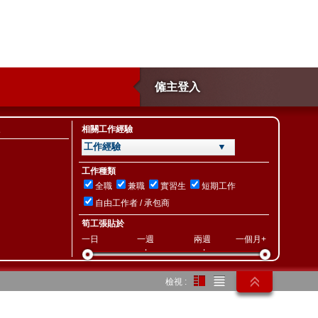
僱主登入
相關工作經驗
工作經驗 ▼
工作種類
全職
兼職
實習生
短期工作
自由工作者 / 承包商
筍工張貼於
一日
一週
兩週
一個月+
檢視 :