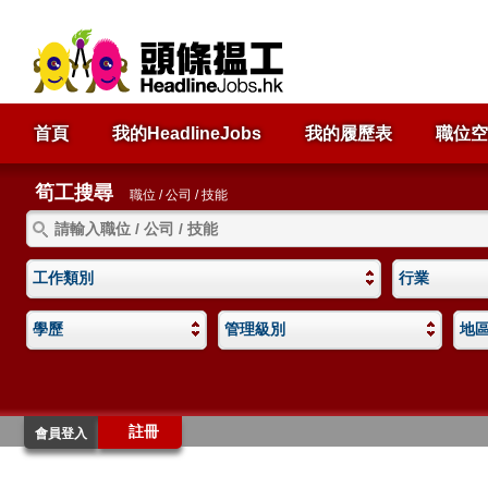
首頁
我的HeadlineJobs
我的履歷表
職位空
筍工搜尋
職位 / 公司 / 技能
工作類別
行業
學歷
管理級別
地
註冊
會員登入