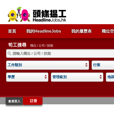
首頁
我的HeadlineJobs
我的履歷表
職位空
筍工搜尋
職位 / 公司 / 技能
工作類別
行業
學歷
管理級別
地
註冊
會員登入