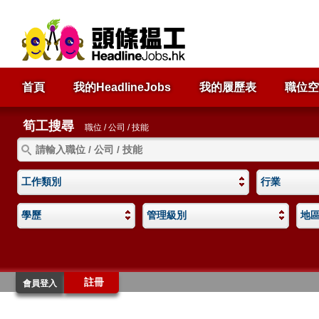
首頁
我的HeadlineJobs
我的履歷表
職位空
筍工搜尋
職位 / 公司 / 技能
工作類別
行業
學歷
管理級別
地
註冊
會員登入