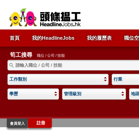
首頁
我的HeadlineJobs
我的履歷表
職位空
筍工搜尋
職位 / 公司 / 技能
工作類別
行業
學歷
管理級別
地
註冊
會員登入