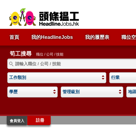
首頁
我的HeadlineJobs
我的履歷表
職位空
筍工搜尋
職位 / 公司 / 技能
工作類別
行業
學歷
管理級別
地
註冊
會員登入