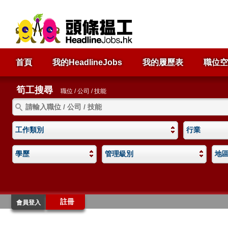
首頁
我的HeadlineJobs
我的履歷表
職位空
筍工搜尋
職位 / 公司 / 技能
工作類別
行業
學歷
管理級別
地
註冊
會員登入