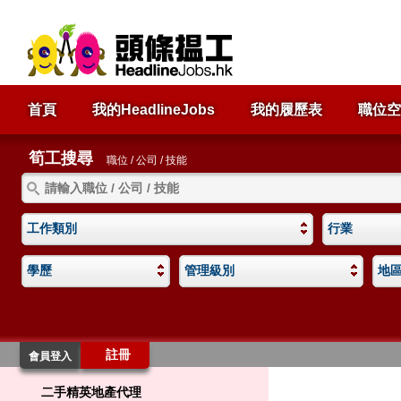
首頁
我的HeadlineJobs
我的履歷表
職位空
筍工搜尋
職位 / 公司 / 技能
工作類別
行業
學歷
管理級別
地
註冊
會員登入
二手精英地產代理