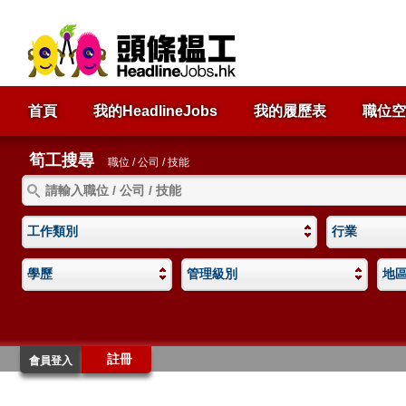
首頁
我的HeadlineJobs
我的履歷表
職位空
筍工搜尋
職位 / 公司 / 技能
工作類別
行業
學歷
管理級別
地
註冊
會員登入