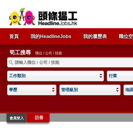
首頁
我的HeadlineJobs
我的履歷表
職位空
筍工搜尋
職位 / 公司 / 技能
工作類別
行業
學歷
管理級別
地
註冊
會員登入