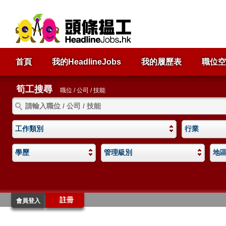
首頁
我的HeadlineJobs
我的履歷表
職位空
筍工搜尋
職位 / 公司 / 技能
工作類別
行業
學歷
管理級別
地
註冊
會員登入