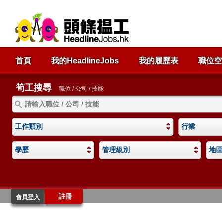
首頁
我的HeadlineJobs
我的履歷表
職位空
筍工搜尋
職位 / 公司 / 技能
工作類別
行業
學歷
管理級別
地
註冊
會員登入