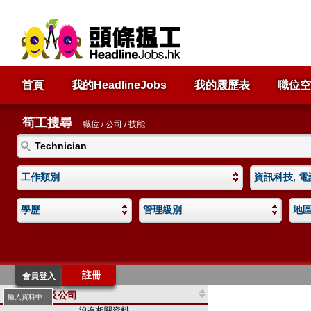
首頁
我的HeadlineJobs
我的履歷表
職位空
筍工搜尋
職位 / 公司 / 技能
工作類別
資訊科技, 電
學歷
管理級別
地
註冊
會員登入
職位及公司
輸入資料中...
沒有相關資料