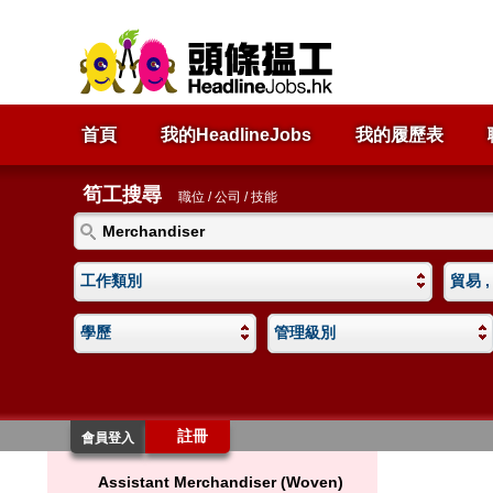
首頁
我的HeadlineJobs
我的履歷表
筍工搜尋
職位 / 公司 / 技能
工作類別
貿易 ,
學歷
管理級別
註冊
會員登入
Assistant Merchandiser (Woven)