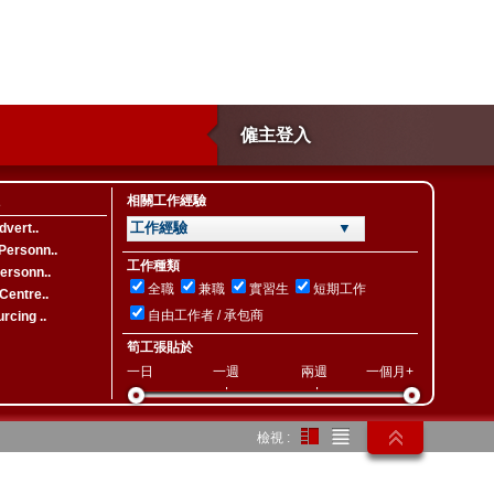
僱主登入
相關工作經驗
工作經驗 ▼
dvert..
Personn..
工作種類
ersonn..
全職
兼職
實習生
短期工作
Centre..
自由工作者 / 承包商
rcing ..
筍工張貼於
一日
一週
兩週
一個月+
檢視 :