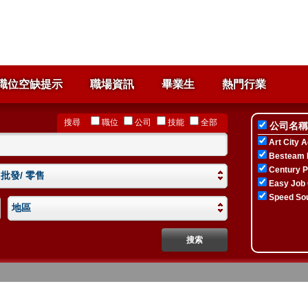
職位空缺提示
職場資訊
畢業生
熱門行業
搜尋
職位
公司
技能
全部
公司名稱
Art City A
Besteam 
Century P
 批發/ 零售
Easy Job 
Speed Sou
地區