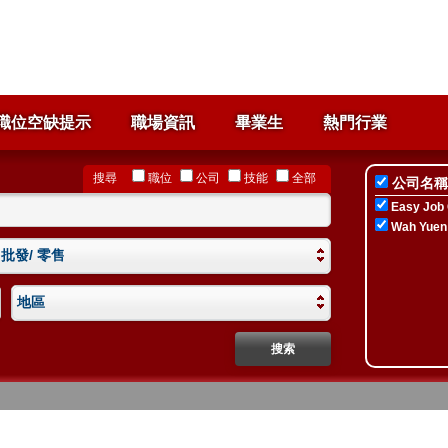
職位空缺提示
職場資訊
畢業生
熱門行業
搜尋
職位
公司
技能
全部
公司名稱
Easy Job 
Wah Yuen 
 批發/ 零售
地區