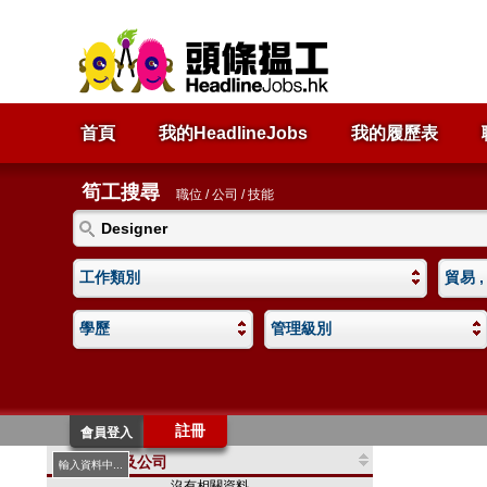
首頁
我的HeadlineJobs
我的履歷表
筍工搜尋
職位 / 公司 / 技能
工作類別
貿易 ,
學歷
管理級別
註冊
會員登入
Assistant Designer (Ref# 068204)