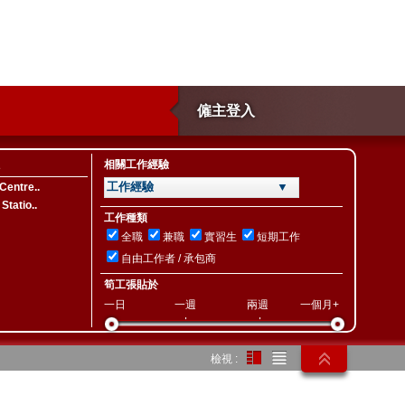
僱主登入
相關工作經驗
工作經驗 ▼
Centre..
Statio..
工作種類
全職
兼職
實習生
短期工作
自由工作者 / 承包商
筍工張貼於
一日
一週
兩週
一個月+
檢視 :