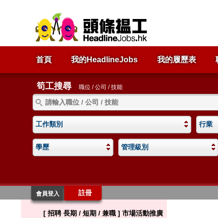
首頁
我的HeadlineJobs
我的履歷表
筍工搜尋
職位 / 公司 / 技能
工作類別
行業
學歷
管理級別
註冊
會員登入
[ 招聘 長期 / 短期 / 兼職 ] 市場活動推廣