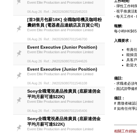
工作時間:
Event Elite Production and Promotion Limited
- 彈性工作時
- 視乎推廣活
06 Aug 26 Ref.: JM20260807011545203
- 每天工作4 
[首3個月包薪18K] 全職咖啡機及咖啡粉
囊銷售員 (電器產品連鎖店及百貨公司)
報酬:
Event Elite Production and Promotion Limited
每小時HK$6
06 Aug 26 Ref.: JM20260807011546700
入職要求：
Event Executive (Junior Position)
有責
Event Elite Production and Promotion Limited
能操
具客
06 Aug 26 Ref.: JM20260807011544626
歡迎大學
Event Executive (Junior Position)
Event Elite Production and Promotion Limited
備註:
06 Aug 26 Ref.: JM20260807011546108
- 求職者必須年
- 面試請帶
Sony全職電視產品推廣員 (底薪連佣金
平均月薪可達$22K)
備註：
Event Elite Production and Promotion Limited
# 應徵者確
# 如有任何爭議
06 Aug 26 Ref.: JM20260807011545406
Sony全職電視產品推廣員 (底薪連佣金
平均月薪可達$22K)
Event Elite Production and Promotion Limited
相關工作經驗: