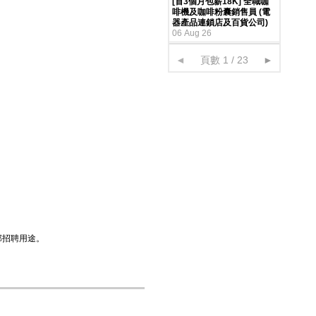
[首3個月包薪18K] 全職咖
啡機及咖啡粉囊銷售員 (電
器產品連鎖店及百貨公司)
06 Aug 26
◄
頁數 1 / 23
►
部招聘用途。