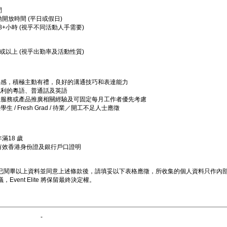
間
動開放時間 (平日或假日)
- 8+小時 (視乎不同活動人手需要)
5或以上 (視乎出勤率及活動性質)
任感，積極主動有禮，良好的溝通技巧和表達能力
流利的粵語、普通話及英語
戶服務或產品推廣相關經驗及可固定每月工作者優先考慮
生 / Fresh Grad / 待業／開工不足人士應徵
滿18 歲
備有效香港身份證及銀行戶口證明
認已閱畢以上資料並同意上述條款後，請填妥以下表格應徵，所收集的個人資料只作內
，Event Elite 將保留最終決定權。
-