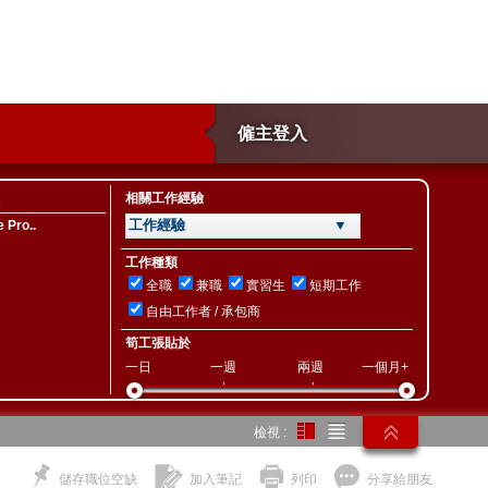
僱主登入
相關工作經驗
工作經驗 ▼
e Pro..
工作種類
全職
兼職
實習生
短期工作
自由工作者 / 承包商
筍工張貼於
一日
一週
兩週
一個月+
檢視 :
儲存職位空缺
加入筆記
列印
分享給朋友