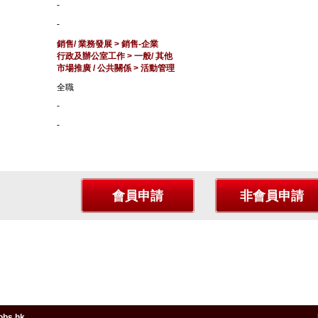
-
-
銷售/ 業務發展 > 銷售-企業
行政及辦公室工作 > 一般/ 其他
市場推廣 / 公共關係 > 活動管理
全職
-
-
obs.hk