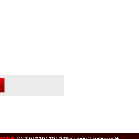
顧客服務
:
請致電
(852) 3181-3336
或電郵至
enquiry@headlinejobs.hk