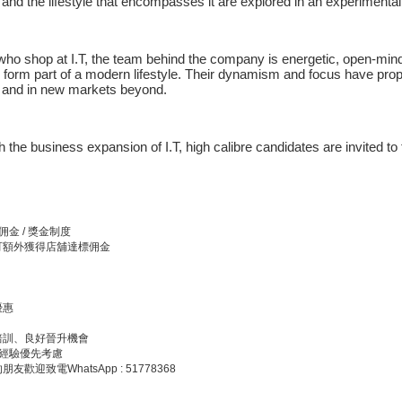
 and the lifestyle that encompasses it are explored in an experimenta
who shop at I.T, the team behind the company is energetic, open-mi
 form part of a modern lifestyle. Their dynamism and focus have propel
and in new markets beyond.
 the business expansion of I.T, high calibre candidates are invited to fi
佣金 / 獎金制度
可額外獲得店舖達標佣金
優惠
培訓、良好晉升機會
裝經驗優先考慮
友歡迎致電WhatsApp : 51778368