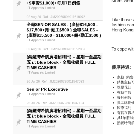
street wear
+$車資$1,000)+每月7日例假
I.T Apparels Limited
02 Aug 26 Ref.: JM20260804011619078
Like those 
全職SENIOR SALES - (底薪$16,500 -
fashion can
Hong Kong 
$17,500+佣+勤工$500 ) 全職SALES -
(底薪$15,500 - $16,000+佣+勤工$500 )
I.T Apparels Limited
To cope with
02 Aug 26 Ref.: JM20260807011552067
(銅鑼灣希慎廣場招聘日) – 星期一至星期
五 i.t blue block - 全職收銀員 FULL
優厚待遇:
TIME CASHIER
I.T Apparels Limited
底薪+銷售
26 Jul 26 Ref.: JM20260728011547093
銷售主任
獎勵花紅
Senior PR Executive
有薪年假
I.T Apparels Limited
每月例假
員工購物
26 Jul 26 Ref.: JM20260728011547124
醫療福利
(銅鑼灣希慎廣場招聘日) – 星期一至星期
有薪在職
五 i.t blue block - 全職收銀員 FULL
具1年服
TIME CASHIER
熱愛時尚的朋
I.T Apparels Limited