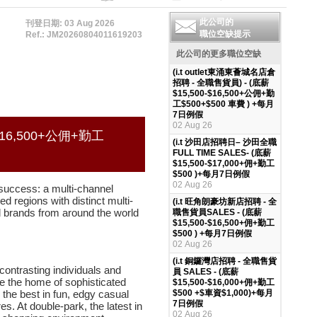
此公司的
刊登日期: 03 Aug 2026
職位空缺提示
Ref.: JM20260804011619203
此公司的更多職位空缺
(i.t outlet東涌東薈城名店倉
招聘 - 全職售貨員) - (底薪
$15,500-$16,500+公佣+勤
工$500+$500 車費 ) +每月
7日例假
02 Aug 26
0-$16,500+公佣+勤工
(i.t 沙田店招聘日– 沙田全職
FULL TIME SALES- (底薪
$15,500-$17,000+佣+勤工
$500 )+每月7日例假
02 Aug 26
 success: a multi-channel
ed regions with distinct multi-
(i.t 旺角朗豪坊新店招聘 - 全
d brands from around the world
職售貨員SALES - (底薪
$15,500-$16,500+佣+勤工
$500 ) +每月7日例假
02 Aug 26
(i.t 銅鑼灣店招聘 - 全職售貨
 contrasting individuals and
員 SALES - (底薪
re the home of sophisticated
$15,500-$16,000+佣+勤工
d the best in fun, edgy casual
$500 +$車資$1,000)+每月
7日例假
s. At double-park, the latest in
02 Aug 26