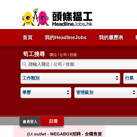
首頁
我的HeadlineJobs
我的履歷表
筍工搜尋
職位 / 公司 / 技能
工作類別
行業
學歷
管理級別
註冊
會員登入
(i.t outlet - MEGABOX招聘 - 全職售貨