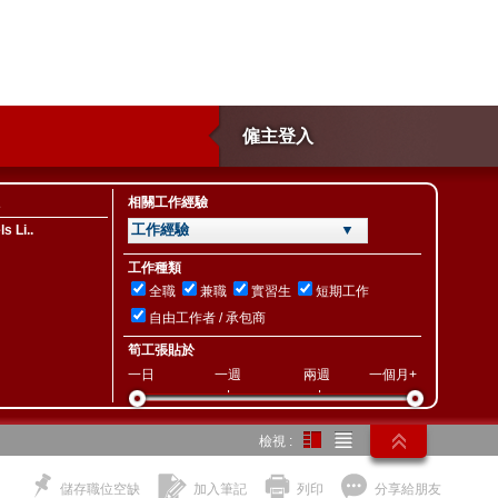
僱主登入
相關工作經驗
工作經驗 ▼
s Li..
工作種類
全職
兼職
實習生
短期工作
自由工作者 / 承包商
筍工張貼於
一日
一週
兩週
一個月+
檢視 :
儲存職位空缺
加入筆記
列印
分享給朋友