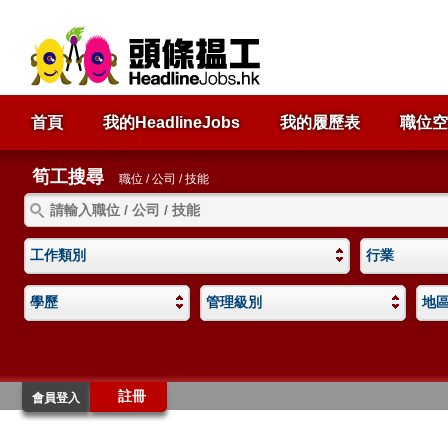
首頁
我的HeadlineJobs
我的履歷表
職位空
筍工搜尋
職位 / 公司 / 技能
工作類別
行業
學歷
管理級別
地
註冊
會員登入