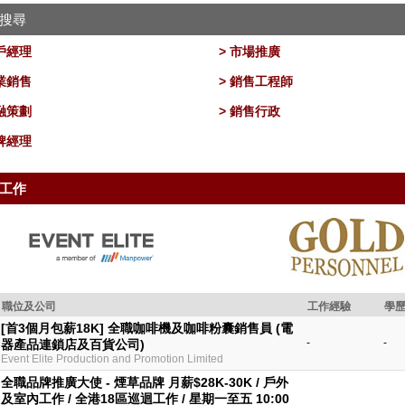
搜尋
客戶經理
> 市場推廣
企業銷售
> 銷售工程師
金融策劃
> 銷售行政
品牌經理
工作
職位及公司
工作經驗
學
[首3個月包薪18K] 全職咖啡機及咖啡粉囊銷售員 (電
-
-
器產品連鎖店及百貨公司)
Event Elite Production and Promotion Limited
全職品牌推廣大使 - 煙草品牌 月薪$28K-30K / 戶外
及室內工作 / 全港18區巡迴工作 / 星期一至五 10:00