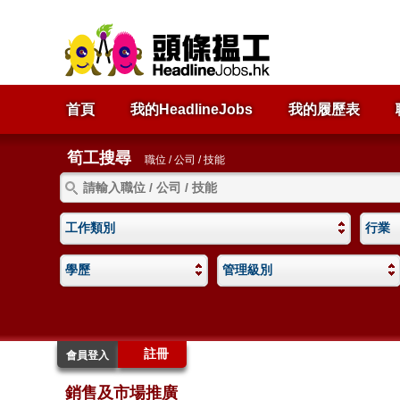
首頁
我的HeadlineJobs
我的履歷表
筍工搜尋
職位 / 公司 / 技能
工作類別
行業
學歷
管理級別
註冊
會員登入
銷售及市場推廣