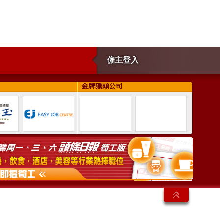
僱主登入
金牌獵頭公司