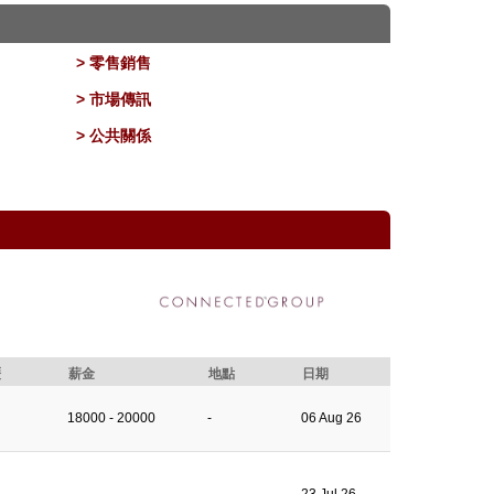
> 零售銷售
> 市場傳訊
> 公共關係
歷
薪金
地點
日期
18000 - 20000
-
06 Aug 26