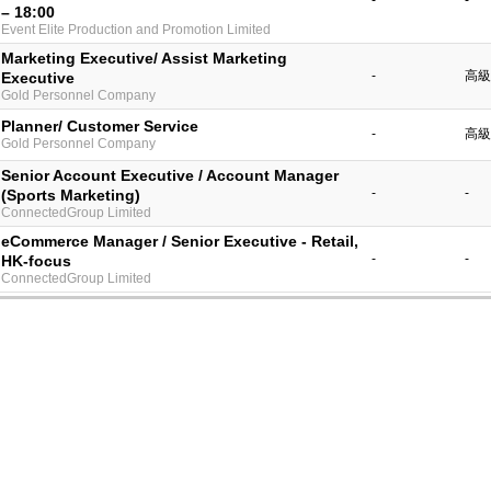
-
-
– 18:00
Event Elite Production and Promotion Limited
Marketing Executive/ Assist Marketing
-
高級
Executive
Gold Personnel Company
Planner/ Customer Service
-
高級
Gold Personnel Company
Senior Account Executive / Account Manager
-
-
(Sports Marketing)
ConnectedGroup Limited
eCommerce Manager / Senior Executive - Retail,
-
-
HK-focus
ConnectedGroup Limited