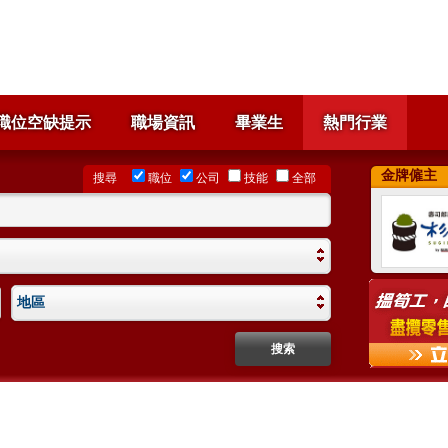
職位空缺提示
職場資訊
畢業生
熱門行業
金牌僱主
搜尋
職位
公司
技能
全部
地區