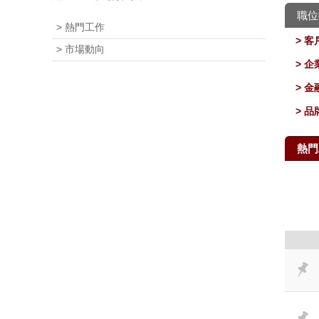
職位
> 熱門工作
> 
> 市場動向
> 
> 
> 
熱門