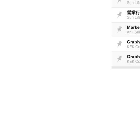
Sun Lif
營業行
Sun Lif
Marke
Anli Se
Graph
KEK Co
Graph
KEK Co