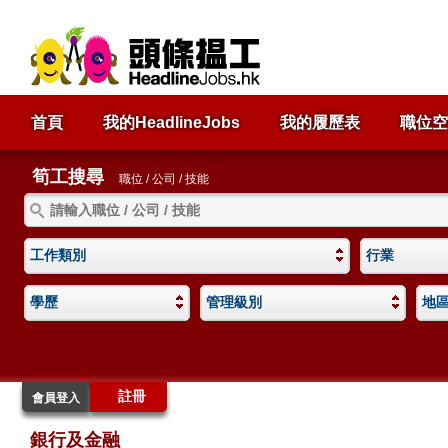
首頁
我的HeadlineJobs
我的履歷表
職位空
筍工搜尋
職位 / 公司 / 技能
工作類別
行業
學歷
管理級別
地
註冊
會員登入
銀行及金融