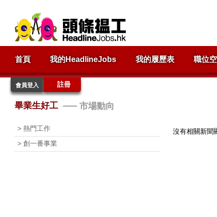
首頁
我的HeadlineJobs
我的履歷表
職位空
註冊
會員登入
畢業生好工
市場動向
> 熱門工作
沒有相關新聞
> 創一番事業