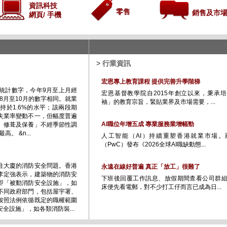
資訊科技
零售
銷售及市
網頁/ 手機
> 行業資訊
宏恩專上教育課程 提供完善升學階梯
統計數字，今年9月至上月經
宏恩基督教學院自2015年創立以來，秉承
8月至10月的數字相同。就業
袖」的教育宗旨，緊貼業界及市場需要，...
持於1.6%的水平；該兩段期
失業率變動不一，但幅度普遍
AI職位年增五成 專業服務業增幅勁
、修葺及保養」不經季節性調
。 &n...
人工智能（AI）持續重塑香港就業市場。
（PwC）發布《2026全球AI職缺動態...
注大廈的消防安全問題。香港
永遠在線好普遍 真正「放工」很難了
李定強表示，建築物的消防安
下班後回覆工作訊息、放假期間查看公司群
即「被動消防安全設施」，如
床便先看電郵，對不少打工仔而言已成為日...
不同政府部門，包括屋宇署、
按照法例依循既定的職權範圍
全設施」，如各類消防裝...