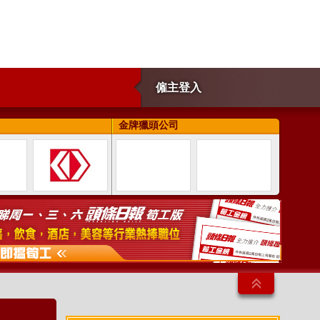
僱主登入
金牌獵頭公司