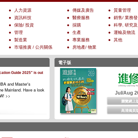
●
人力資源
●
傳媒及廣告
●
質量管理
●
資訊科技
●
醫療服務
●
銷售/ 業務
●
保險/ 投資
●
採購
●
科學, 研究
●
管理
●
生產
●
運輸及物流
●
製造業
●
專業服務
●
其他
●
市場推廣 / 公共關係
●
房地產/ 物業
電子版
ation Guide 2025" is out
BA and Master’s
he Mainland. Have a look
Jul/Aug 2
OW! >>
瀏覽網上
高清揭頁