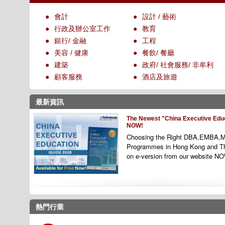
●
會計
●
設計 / 藝術
●
行政及辦公室工作
●
教育
●
銀行/ 金融
●
工程
●
美容 / 健康
●
餐飲/ 餐廳
●
建築
●
政府/ 社會服務/ 非牟利
●
顧客服務
●
酒店及旅遊
最新資訊
The Newest "China Executive Educ
NOW!
Choosing the Right DBA,EMBA,M
Programmes
in Hong Kong and T
on e-version from our website N
熱門行業