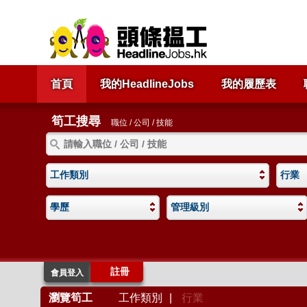
首頁
我的HeadlineJobs
我的履歷表
筍工搜尋
職位 / 公司 / 技能
工作類別
行業
學歷
管理級別
註冊
會員登入
瀏覽筍工
工作類別
|
行業