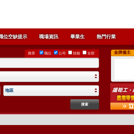
職位空缺提示
職場資訊
畢業生
熱門行業
金牌僱主
搜尋
職位
公司
技能
全部
地區