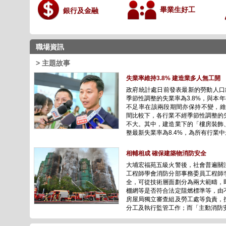
畢業生好工
銀行及金融
職場資訊
> 主題故事
失業率維持3.8% 建造業多人無工開
政府統計處日前發表最新的勞動人口
季節性調整的失業率為3.8%，與本年
不足率在該兩段期間亦保持不變，維
間比較下，各行業不經季節性調整的
不大。其中，建造業下的「樓房裝飾
整最新失業率為8.4%，為所有行業中最高
相輔相成 確保建築物消防安全
大埔宏福苑五級火警後，社會普遍關
工程師學會消防分部事務委員工程師
全，可從技術層面劃分為兩大範疇，
棚網等是否符合法定阻燃標準等，由
房屋局獨立審查組及勞工處等負責，
分工及執行監管工作；而「主動消防安