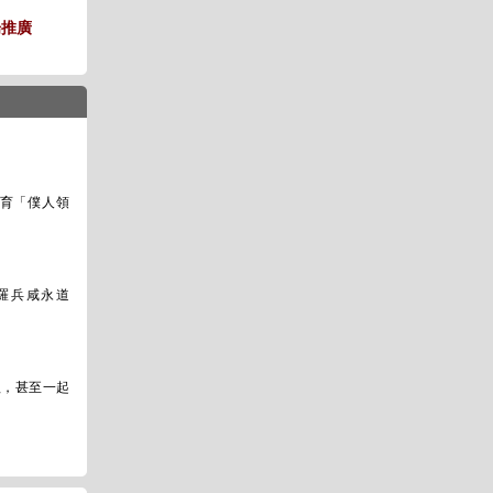
場推廣
培育「僕人領
羅兵咸永道
組，甚至一起