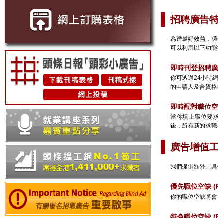
招聘廣告
為達最好效益，僱
可以利用以下功能
即時刊登招聘廣
你可透過24小時
的申請人及合資格
即時配對職位空
當你填上職位要
後，所有新的求職
廣告增值
我們提供額外工具
優先職位空缺 (Pri
你的職位空缺將會
特色職位空缺 (Fe