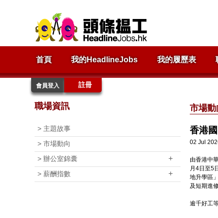
首頁
我的HeadlineJobs
我的履歷表
註冊
會員登入
職場資訊
市場動
>
主題故事
香港國
02 Jul 20
>
市場動向
+
>
辦公室錦囊
由香港中
月4日至
+
>
薪酬指數
地升學區
及短期進
逾千好工