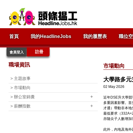
首頁
我的HeadlineJobs
我的履歷表
職位空
註冊
會員登入
職場資訊
市場動向
>
主題故事
大學路多元
02 May 2026
>
市場動向
+
>
辦公室錦囊
近年DSE升大學競
多重因素影響。首
+
>
薪酬指數
才通）帶動非本地
最低要求（332A
亦隨尖子人數增加
此外，內地及海外