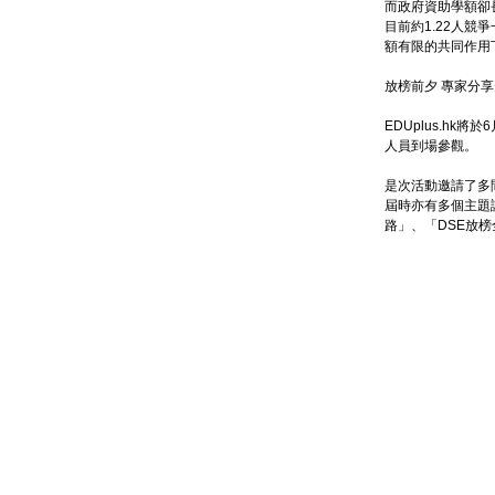
而政府資助學額卻
目前約1.22人
額有限的共同作用
放榜前夕 專家分
EDUplus.h
人員到場參觀。
是次活動邀請了多
屆時亦有多個主題
路」、「DSE放榜全