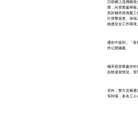
日前網上流傳兩張
煙，向管業處舉報
其於穗禾苑地盤工
行突擊巡查、加強
維護安全工作環境
通告中提到，「富
作公開備案。
穗禾苑管業處亦向
反映違規情況。管
另外，警方災難遇
等到場，多名工人