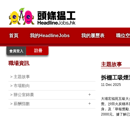
首頁
我的HeadlineJobs
我的履歷表
職位空
註冊
會員登入
職場資訊
主題故事
>
主題故事
拆棚工吸煙遭
11 Dec 2025
>
市場動向
+
>
辦公室錦囊
大埔宏福苑五級大
+
>
薪酬指數
覺。沙田火炭穗禾
身」及「舉報獎勵
2000元。據了