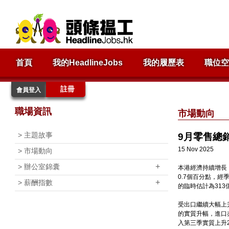
首頁
我的HeadlineJobs
我的履歷表
職位空
註冊
會員登入
職場資訊
市場動向
>
主題故事
9月零售總銷
15 Nov 2025
>
市場動向
+
>
辦公室錦囊
本港經濟持續增長
0.7個百分點，經
+
>
薪酬指數
的臨時估計為313
受出口繼續大幅上
的實質升幅，進口亦
入第三季實質上升2