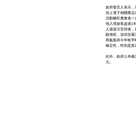
政府發言人表示，
加上電子相關產品
活動暢旺應會進一
地入境旅客超過1
人遊簽注安排後，
顯增長，深圳至羅
商氣氛與今年較早
確定性，特別是貿
此外，政府公布截
元。